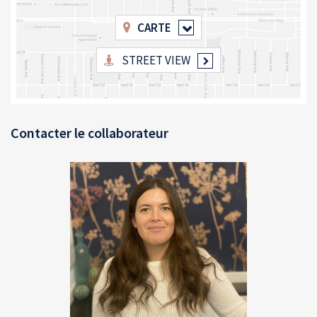
Nombre de lots : 91 lots dont 31 lots principaux
CARTE
Charges : 419 € / trimestre
Taxe foncière : 1 222 €
STREET VIEW
DPE : D/E (2018)
Prix de vente : 160 500 € honoraires d’agence inclus dont 7%
d’honoraires TTC à la charge de l’acquéreur soit 150 000 €
hors honoraires d’agence.
Contacter le collaborateur
Les informations sur les risques auxquels ce bien est exposé sont
disponibles sur le site Géorisques : georisques.gouv.fr