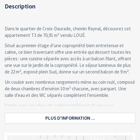
Description
Dans le quartier de Croix-Daurade, chemin Raynal, découvrez cet
appartement T3 de 70,91 m² vendu LOUÉ.
Situé au premier étage d’une copropriété bien entretenue et
calme, ce bien traversant offre une entrée qui dessert toutes les
pièces : une cuisine séparée avec accès à un balcon filant, offrant
une vue sur le jardin de la copropriété. Le séjour lumineux de plus
de 22 m², exposé plein Sud, donne sur un second balcon de 9 m².
Un couloir avec nombreux rangements mène au coin nuit, composé
de deux chambres d’environ 10 m² chacune, avec parquet. Une
salle d’eau et des WC séparés complètent l’ensemble.
Vendu avec une place de parking extérieure et une cave.
Le bien est vendu loué, avec un loyer de 640 € + 50 € de charges,
PLUS D'INFORMATION ...
soit 690 € charges comprises.
Chauffage individuel gaz avec chaudière récente (2024), fibre
optique.